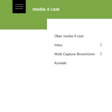
media 4 cast
SUPPORT
Start
Über media 4 cast
Infos
Multi Capture Broschüren
Ganz einfach bis zu sechs
Kontakt
Video- und Audioströme
gleichzeitig aufnehmen,
sichten, ausgeben und
bearbeiten.